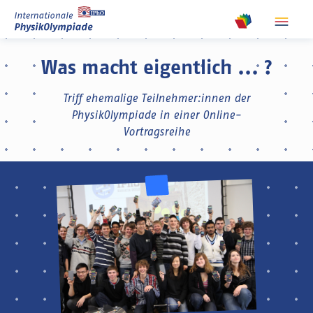
show m
show meta na
Was macht eigentlich ... ?
Triff ehemalige Teilnehmer:innen der
PhysikOlympiade in einer Online-
Vortragsreihe