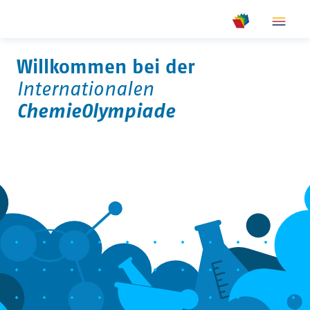
show m
show meta na
Willkommen bei der
Internationalen
ChemieOlympiade