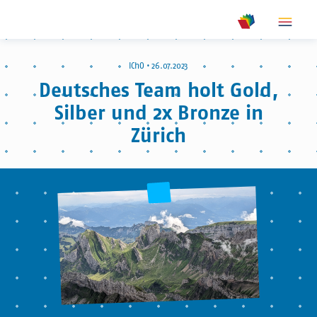
show m
show meta na
IChO • 26.07.2023
Deutsches Team holt Gold,
Silber und 2x Bronze in
Zürich
© IChO - IPN