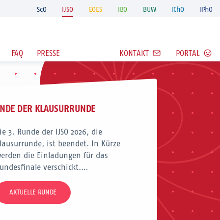
ScO
IJSO
EOES
IBO
BUW
IChO
IPhO
FAQ
PRESSE
KONTAKT
PORTAL
ENDE DER KLAUSURRUNDE
ie 3. Runde der IJSO 2026, die
lausurrunde, ist beendet. In Kürze
erden die Einladungen für das
undesfinale verschickt.…
AKTUELLE RUNDE