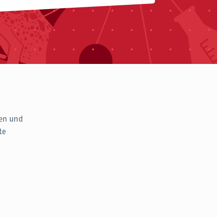
ten und
te
!