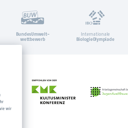
BundesUmwelt-
Internationale
wettbewerb
BiologieOlympiade
u
hr
wie wir