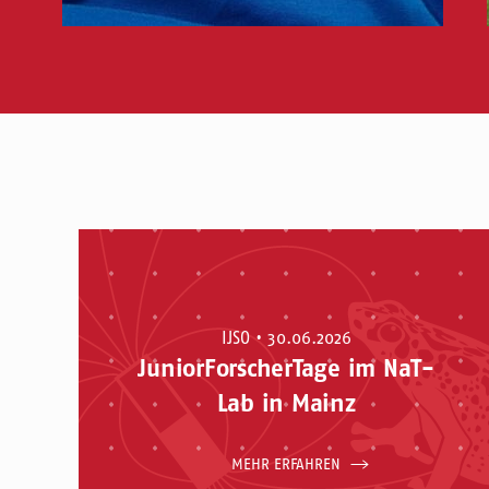
IJSO • 30.06.2026
JuniorForscherTage im NaT-
Lab in Mainz
MEHR ERFAHREN