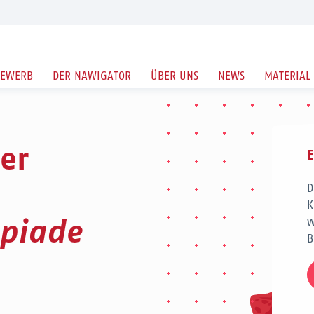
BEWERB
DER NAWIGATOR
ÜBER UNS
NEWS
MATERIAL
er
D
K
mpiade
w
B