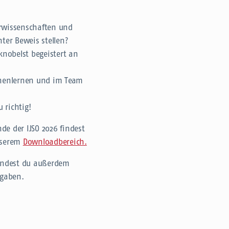
urwissenschaften und
ter Beweis stellen?
knobelst begeistert an
nnenlernen und im Team
 richtig!
de der IJSO 2026 findest
nserem
Downloadbereich.
indest du außerdem
fgaben.