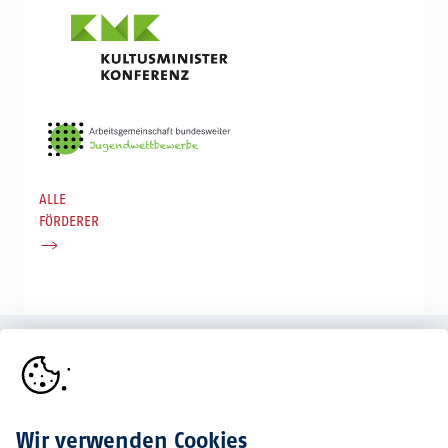
ALLE
FÖRDERER
BundesUmwelt-
Internationale
Wir verwenden Cookies
wettbewerb
BiologieOlympiade