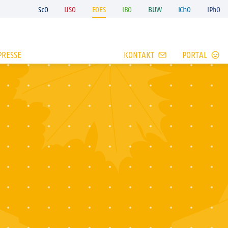
ScO
IJSO
EOES
IBO
BUW
IChO
IPhO
PRESSE
KONTAKT
PORTAL