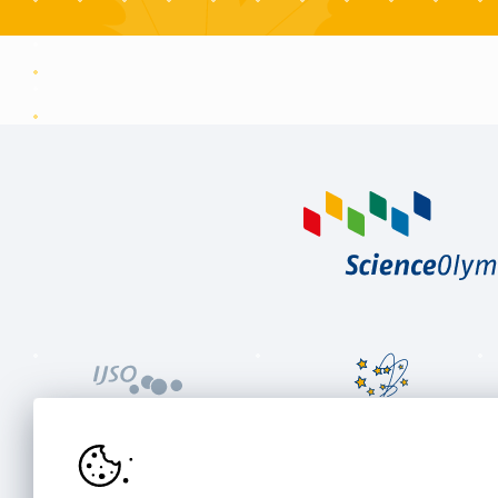
Internationale
European Olympiad of
JuniorScienceOlympiade
Experimental Science