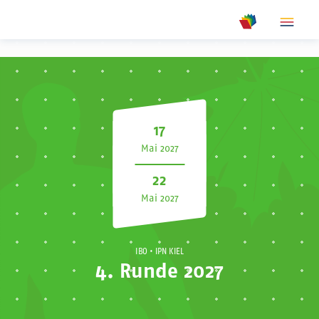
show m
show meta na
17
Mai 2027
22
Mai 2027
IBO
• IPN KIEL
4. Runde 2027