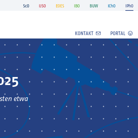
ScO
IJSO
EOES
IBO
BUW
IChO
IPhO
KONTAKT
PORTAL
025
esten etwa