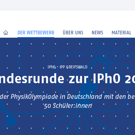
HOME
DER WETTBEWERB
ÜBER UNS
NEWS
MATERIAL
IPhO
• IPP GREIFSWALD
ndesrunde zur IPhO 2
der PhysikOlympiade in Deutschland mit den b
50 Schüler:innen