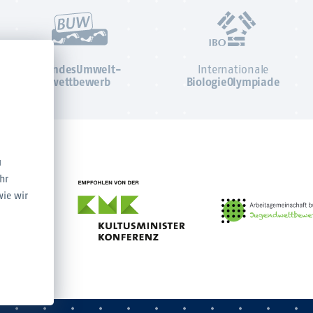
BundesUmwelt-
Internationale
wettbewerb
BiologieOlympiade
u
hr
wie wir