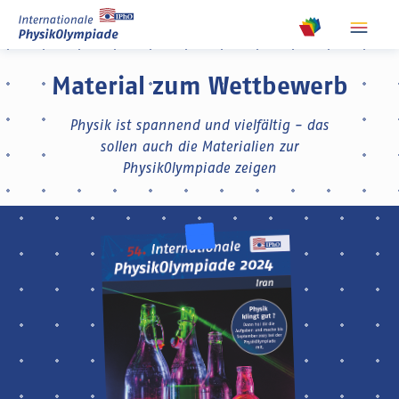
show m
show meta na
Material zum Wettbewerb
Physik ist spannend und vielfältig - das
sollen auch die Materialien zur
PhysikOlympiade zeigen