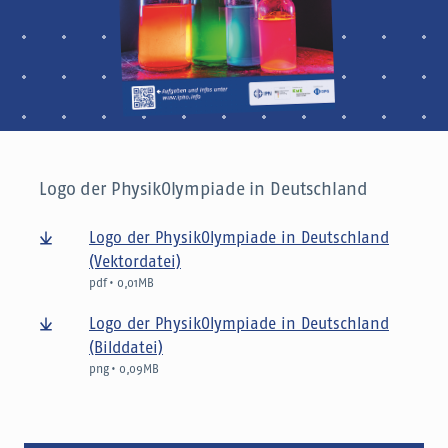
Logo der PhysikOlympiade in Deutschland
Logo der PhysikOlympiade in Deutschland
(Vektordatei)
pdf • 0,01MB
Logo der PhysikOlympiade in Deutschland
(Bilddatei)
png • 0,09MB