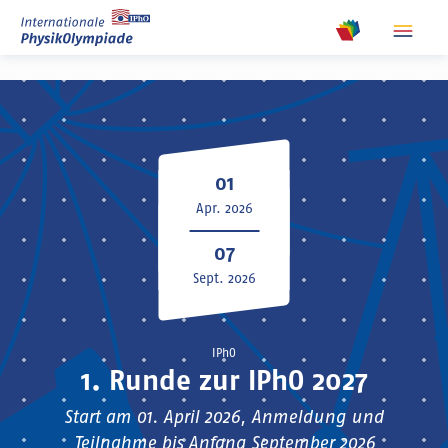
show m
show meta na
01
Apr. 2026
07
Sept. 2026
IPhO
1. Runde zur IPhO 2027
Start am 01. April 2026, Anmeldung und
Teilnahme bis Anfang September 2026